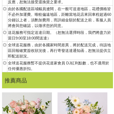
反應，恕無法接受退換貨之要求。
◎
由於各國配送區域幅員遼闊，在一般可送達地區，花禮價格皆
不必外加運費。唯較偏遠地區，距離當地花店來回車程超過60
分鐘以上者，須酌加費用，而詳細金額於配送之前，客服人員
將會與您確認，以徵求您的同意。
◎
送花服務可指定送達日期。（恕無法選擇時段，我們將盡力於
當日9:00至18:00間送達）
◎
全球送花服務，由於各國家時間差異，將於配送完成，待該地
區回報確實簽收狀況後，再行寄發送達通知函，恕無法提供立
即配送狀況。
◎
全球送花服務暫不提供花道家會員 DJ紅利點數，也不適用於
任何優惠折扣。
推薦商品