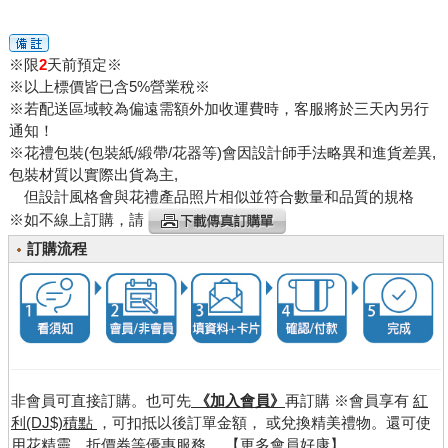
※限
2
天前預定※
※以上標價皆已含5%營業稅※
※若配送區域較為偏遠需額外加收運費時，客服將於三天內另行
通知！
※花禮包裝(包裝紙/緞帶/花器等)會因設計師手法略異和進貨差異,
包裝材質以實際出貨為主,
但設計風格會與花禮產品照片相似並符合數量和品質的規格
※如不線上訂購，請
訂購流程
非會員可直接訂購。也可先
《加入會員》
再訂購 ※會員享有
紅
利(DJ$)積點
，可扣抵以後訂單金額， 或兌換精美禮物。還可使
用花精靈，折價券等優惠服務。
【更多會員好康】