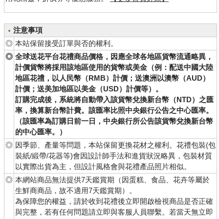
注意事項
◎
本站保留接受訂單與否的權利。
◎
全球送花平台花禮商品價格，因應全球各地區貨幣流通略異，
計價貨幣將採用該地區使用的貨幣或美金（例：配送中國大陸
地區花禮，以人民幣（RMB）計價；送澳洲以澳幣（AUD）
計價；送美加地區以美金（USD）計價等）。
訂購完成後，系統將自動帶入該貨幣兌換新台幣（NTD）之匯
率，換算新台幣計費。該匯率比照中央銀行公告之中心匯率。
（該匯率為訂購日前一日，中央銀行所公告該貨幣兌換新台幣
的中心匯率。）
◎
因季節、產量等問題，本站保留更換花材之權利。花禮包裝(包
裝紙/緞帶/花器等)會因設計師手法和進貨狀況略異，包裝材質
以實際出貨為主，但設計風格會與花禮產品照片相似。
◎
本網站商品無法提供7天鑑賞期（因蛋糕、食品、花卉等屬於
生鮮商商品，故不適用7天鑑賞期）。
為保障您的權益，請於收到花禮後立即開啟檢視商品是否正確
與完整，若有任何問題請立即與客服人員聯繫。若當天無立即