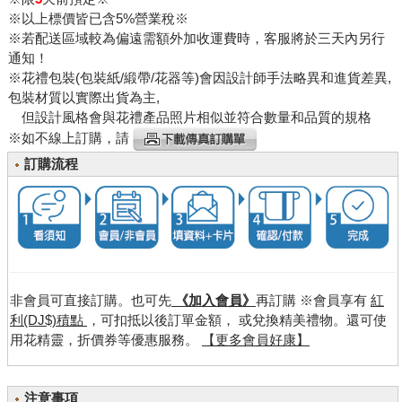
※以上標價皆已含5%營業稅※
※若配送區域較為偏遠需額外加收運費時，客服將於三天內另行
通知！
※花禮包裝(包裝紙/緞帶/花器等)會因設計師手法略異和進貨差異,
包裝材質以實際出貨為主,
但設計風格會與花禮產品照片相似並符合數量和品質的規格
※如不線上訂購，請
訂購流程
非會員可直接訂購。也可先
《加入會員》
再訂購 ※會員享有
紅
利(DJ$)積點
，可扣抵以後訂單金額， 或兌換精美禮物。還可使
用花精靈，折價券等優惠服務。
【更多會員好康】
注意事項