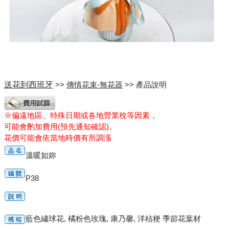
送花到西班牙
>>
傳情花束-無花器
>> 產品說明
※偏遠地區、特殊日期或各地營業稅等因素，
可能會酌加費用(預先通知確認)。
花價可能會依當地時價有所調漲
溫暖如妳
P38
藍色繡球花, 橘粉色玫瑰, 康乃馨, 洋桔梗 季節花葉材