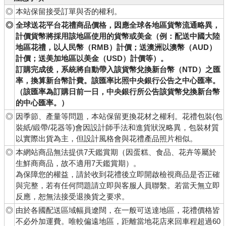
◎
本站保留接受訂單與否的權利。
◎
全球送花平台花禮商品價格，因應全球各地區貨幣流通略異，
計價貨幣將採用該地區使用的貨幣或美金（例：配送中國大陸
地區花禮，以人民幣（RMB）計價；送澳洲以澳幣（AUD）
計價；送美加地區以美金（USD）計價等）。
訂購完成後，系統將自動帶入該貨幣兌換新台幣（NTD）之匯
率，換算新台幣計費。該匯率比照中央銀行公告之中心匯率。
（該匯率為訂購日前一日，中央銀行所公告該貨幣兌換新台幣
的中心匯率。）
◎
因季節、產量等問題，本站保留更換花材之權利。花禮包裝(包
裝紙/緞帶/花器等)會因設計師手法和進貨狀況略異，包裝材質
以實際出貨為主，但設計風格會與花禮產品照片相似。
◎
本網站商品無法提供7天鑑賞期（因蛋糕、食品、花卉等屬於
生鮮商商品，故不適用7天鑑賞期）。
為保障您的權益，請於收到花禮後立即開啟檢視商品是否正確
與完整，若有任何問題請立即與客服人員聯繫。若當天無立即
反應，恕無法接受退換貨之要求。
◎
由於各國配送區域幅員遼闊，在一般可送達地區，花禮價格皆
不必外加運費。唯較偏遠地區，距離當地花店來回車程超過60