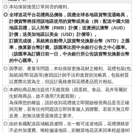
◎
本站保留接受訂單與否的權利。
◎
全球送花平台花禮商品價格，因應全球各地區貨幣流通略異，
計價貨幣將採用該地區使用的貨幣或美金（例：配送中國大陸
地區花禮，以人民幣（RMB）計價；送澳洲以澳幣（AUD）
計價；送美加地區以美金（USD）計價等）。
訂購完成後，系統將自動帶入該貨幣兌換新台幣（NTD）之匯
率，換算新台幣計費。該匯率比照中央銀行公告之中心匯率。
（該匯率為訂購日前一日，中央銀行所公告該貨幣兌換新台幣
的中心匯率。）
◎
因季節、產量等問題，本站保留更換花材之權利。花禮包裝(包
裝紙/緞帶/花器等)會因設計師手法和進貨狀況略異，包裝材質
以實際出貨為主，但設計風格會與花禮產品照片相似。
◎
本網站商品無法提供7天鑑賞期（因蛋糕、食品、花卉等屬於
生鮮商商品，故不適用7天鑑賞期）。
為保障您的權益，請於收到花禮後立即開啟檢視商品是否正確
與完整，若有任何問題請立即與客服人員聯繫。若當天無立即
反應，恕無法接受退換貨之要求。
◎
由於各國配送區域幅員遼闊，在一般可送達地區，花禮價格皆
不必外加運費。唯較偏遠地區，距離當地花店來回車程超過60