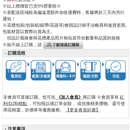
※以上標價皆已含5%營業稅※
※若配送區域較為偏遠需額外加收運費時，客服將於三天內另行
通知！
※花禮包裝(包裝紙/緞帶/花器等)會因設計師手法略異和進貨差異,
包裝材質以實際出貨為主,
但設計風格會與花禮產品照片相似並符合數量和品質的規格
※如不線上訂購，請
訂購流程
非會員可直接訂購。也可先
《加入會員》
再訂購 ※會員享有
紅
利(DJ$)積點
，可扣抵以後訂單金額， 或兌換精美禮物。還可使
用花精靈，折價券等優惠服務。
【更多會員好康】
注意事項