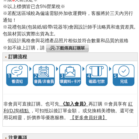
※以上標價皆已含5%營業稅※
※若配送區域較為偏遠需額外加收運費時，客服將於三天內另行
通知！
※花禮包裝(包裝紙/緞帶/花器等)會因設計師手法略異和進貨差異,
包裝材質以實際出貨為主,
但設計風格會與花禮產品照片相似並符合數量和品質的規格
※如不線上訂購，請
訂購流程
非會員可直接訂購。也可先
《加入會員》
再訂購 ※會員享有
紅
利(DJ$)積點
，可扣抵以後訂單金額， 或兌換精美禮物。還可使
用花精靈，折價券等優惠服務。
【更多會員好康】
注意事項