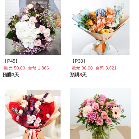
【P45】
【P38】
歐元 50.00
台幣 1,886
歐元 96.00
台幣 3,621
預購
3
天
預購
3
天