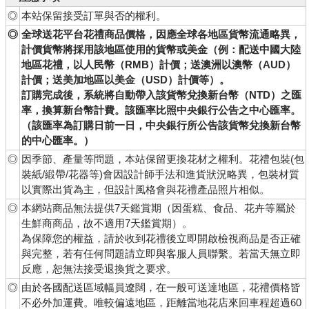
◎
本站保留接受訂單與否的權利。
◎
全球送花平台花禮商品價格，因應全球各地區貨幣流通略異，
計價貨幣將採用該地區使用的貨幣或美金（例：配送中國大陸
地區花禮，以人民幣（RMB）計價；送澳洲以澳幣（AUD）
計價；送美加地區以美金（USD）計價等）。
訂購完成後，系統將自動帶入該貨幣兌換新台幣（NTD）之匯
率，換算新台幣計費。該匯率比照中央銀行公告之中心匯率。
（該匯率為訂購日前一日，中央銀行所公告該貨幣兌換新台幣
的中心匯率。）
◎
因季節、產量等問題，本站保留更換花材之權利。花禮包裝(包
裝紙/緞帶/花器等)會因設計師手法和進貨狀況略異，包裝材質
以實際出貨為主，但設計風格會與花禮產品照片相似。
◎
本網站商品無法提供7天鑑賞期（因蛋糕、食品、花卉等屬於
生鮮商商品，故不適用7天鑑賞期）。
為保障您的權益，請於收到花禮後立即開啟檢視商品是否正確
與完整，若有任何問題請立即與客服人員聯繫。若當天無立即
反應，恕無法接受退換貨之要求。
◎
由於各國配送區域幅員遼闊，在一般可送達地區，花禮價格皆
不必外加運費。唯較偏遠地區，距離當地花店來回車程超過60