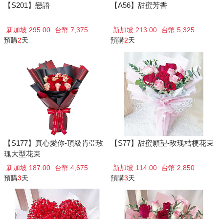
【S201】戀語
【A56】甜蜜芳香
新加坡 295.00
台幣 7,375
新加坡 213.00
台幣 5,325
預購
2
天
預購
2
天
【S177】真心愛你-頂級肯亞玫
【S77】甜蜜願望-玫瑰桔梗花束
瑰大型花束
新加坡 187.00
台幣 4,675
新加坡 114.00
台幣 2,850
預購
3
天
預購
3
天