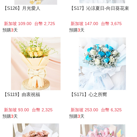
【S126】月光愛人
【S17】沁涼夏日-向日葵花束
新加坡 109.00
台幣 2,725
新加坡 147.00
台幣 3,675
預購
3
天
預購
3
天
【S119】由衷祝福
【S171】心之所嚮
新加坡 93.00
台幣 2,325
新加坡 253.00
台幣 6,325
預購
3
天
預購
3
天