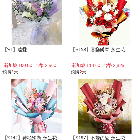
【S1】臻愛
【S198】喜樂樂章-永生花
新加坡 100.00
台幣 2,500
新加坡 113.00
台幣 2,825
預購
3
天
預購
2
天
【S142】神秘繆斯-永生花
【S197】不變的愛-永生花