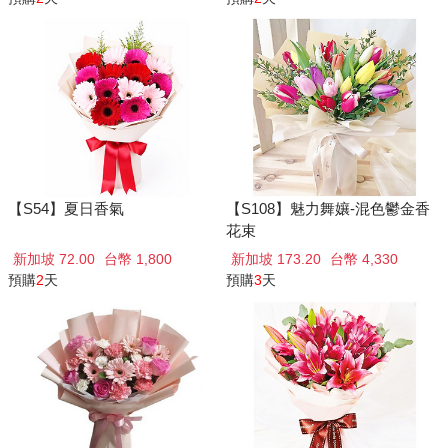
【S54】夏日香氣
【S108】魅力舞孃-混色鬱金香
花束
新加坡 72.00
台幣 1,800
新加坡 173.20
台幣 4,330
預購
2
天
預購
3
天