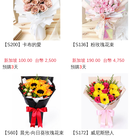
【S200】卡布的愛
【S136】粉玫瑰花束
新加坡 100.00
台幣 2,500
新加坡 190.00
台幣 4,750
預購
3
天
預購
3
天
【S60】晨光-向日葵玫瑰花束
【S172】威尼斯戀人