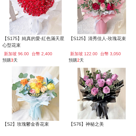
【S175】純真的愛-紅色滿天星
【S125】清秀佳人-玫瑰花束
心型花束
新加坡 96.00
台幣 2,400
新加坡 122.00
台幣 3,050
預購
3
天
預購
2
天
【S2】玫瑰鬱金香花束
【S76】神秘之美