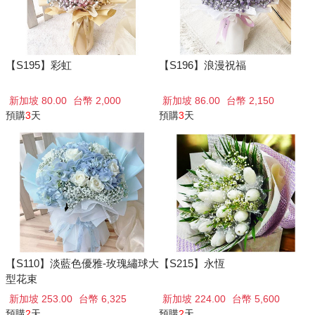
【S195】彩虹
【S196】浪漫祝福
新加坡 80.00
台幣 2,000
新加坡 86.00
台幣 2,150
預購
3
天
預購
3
天
【S110】淡藍色優雅-玫瑰繡球大
【S215】永恆
型花束
新加坡 253.00
台幣 6,325
新加坡 224.00
台幣 5,600
預購
2
天
預購
2
天