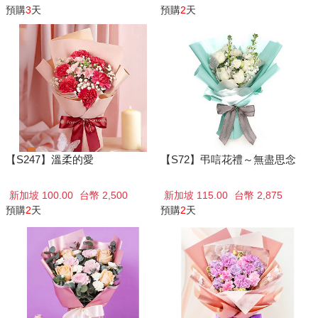
預購
3
天
預購
2
天
【S247】溫柔的愛
【S72】弔唁花禮～無盡思念
新加坡 100.00
台幣 2,500
新加坡 115.00
台幣 2,875
預購
2
天
預購
2
天