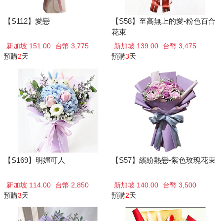
【S112】愛戀
【S58】至高無上的愛-粉色百合
花束
新加坡 151.00
台幣 3,775
新加坡 139.00
台幣 3,475
預購
2
天
預購
3
天
【S169】明媚可人
【S57】繽紛熱戀-紫色玫瑰花束
新加坡 114.00
台幣 2,850
新加坡 140.00
台幣 3,500
預購
3
天
預購
2
天