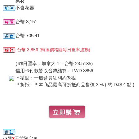
葉材
不含花器
台幣 3,151
台幣 705.41
台幣 3,856 (轉換價格隨每日匯率波動)
( 昨日匯率：加拿大 1 = 台幣 23.5135)
信用卡付款皆以台幣結算：TWD 3856
＊積點：
一般會員紅利約38點
＊折抵：＊本商品最高可折抵商品售價 3 % ( 約 DJ$ 4 點 )
※限
3
天前預定※