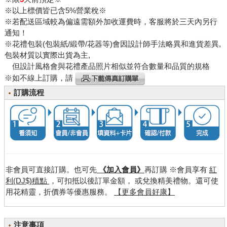
※以上標價皆已含5%營業稅※
※若配送區域較為偏遠需額外加收運費時，客服將於三天內另行
通知！
※花禮包裝(包裝紙/緞帶/花器等)會因設計師手法略異和進貨差異,
包裝材質以實際出貨為主,
但設計風格會與花禮產品照片相似並符合數量和品質的規格
※如不線上訂購，請
訂購流程
非會員可直接訂購。也可先
《加入會員》
再訂購 ※會員享有
紅
利(DJ$)積點
，可扣抵以後訂單金額， 或兌換精美禮物。還可使
用花精靈，折價券等優惠服務。
【更多會員好康】
注意事項