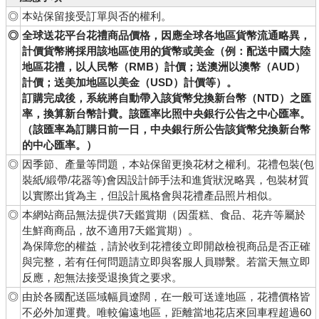
◎
本站保留接受訂單與否的權利。
◎
全球送花平台花禮商品價格，因應全球各地區貨幣流通略異，
計價貨幣將採用該地區使用的貨幣或美金（例：配送中國大陸
地區花禮，以人民幣（RMB）計價；送澳洲以澳幣（AUD）
計價；送美加地區以美金（USD）計價等）。
訂購完成後，系統將自動帶入該貨幣兌換新台幣（NTD）之匯
率，換算新台幣計費。該匯率比照中央銀行公告之中心匯率。
（該匯率為訂購日前一日，中央銀行所公告該貨幣兌換新台幣
的中心匯率。）
◎
因季節、產量等問題，本站保留更換花材之權利。花禮包裝(包
裝紙/緞帶/花器等)會因設計師手法和進貨狀況略異，包裝材質
以實際出貨為主，但設計風格會與花禮產品照片相似。
◎
本網站商品無法提供7天鑑賞期（因蛋糕、食品、花卉等屬於
生鮮商商品，故不適用7天鑑賞期）。
為保障您的權益，請於收到花禮後立即開啟檢視商品是否正確
與完整，若有任何問題請立即與客服人員聯繫。若當天無立即
反應，恕無法接受退換貨之要求。
◎
由於各國配送區域幅員遼闊，在一般可送達地區，花禮價格皆
不必外加運費。唯較偏遠地區，距離當地花店來回車程超過60