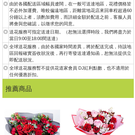
◎
由於各國配送區域幅員遼闊，在一般可送達地區，花禮價格皆
不必外加運費。唯較偏遠地區，距離當地花店來回車程超過60
分鐘以上者，須酌加費用，而詳細金額於配送之前，客服人員
將會與您確認，以徵求您的同意。
◎
送花服務可指定送達日期。（恕無法選擇時段，我們將盡力於
當日9:00至18:00間送達）
◎
全球送花服務，由於各國家時間差異，將於配送完成，待該地
區回報確實簽收狀況後，再行寄發送達通知函，恕無法提供立
即配送狀況。
◎
全球送花服務暫不提供花道家會員 DJ紅利點數，也不適用於
任何優惠折扣。
推薦商品