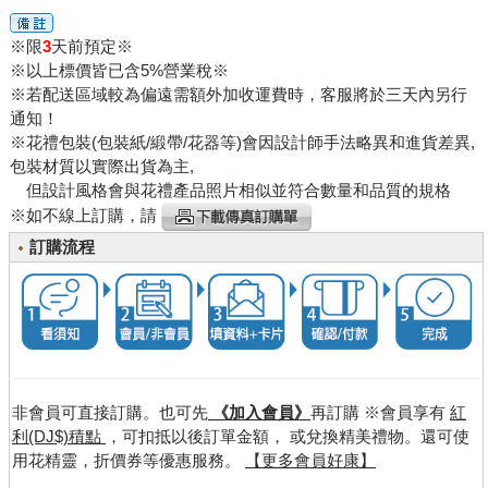
※限
3
天前預定※
※以上標價皆已含5%營業稅※
※若配送區域較為偏遠需額外加收運費時，客服將於三天內另行
通知！
※花禮包裝(包裝紙/緞帶/花器等)會因設計師手法略異和進貨差異,
包裝材質以實際出貨為主,
但設計風格會與花禮產品照片相似並符合數量和品質的規格
※如不線上訂購，請
訂購流程
非會員可直接訂購。也可先
《加入會員》
再訂購 ※會員享有
紅
利(DJ$)積點
，可扣抵以後訂單金額， 或兌換精美禮物。還可使
用花精靈，折價券等優惠服務。
【更多會員好康】