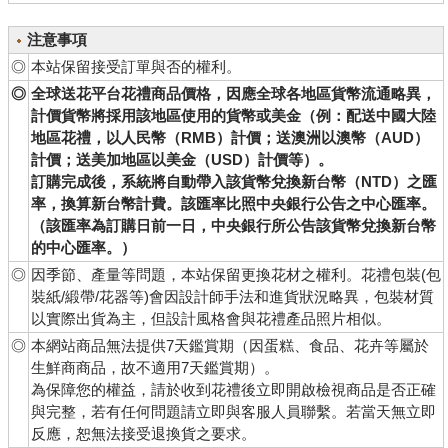
注意事項
◎
本站保留接受訂單與否的權利。
◎
全球送花平台花禮商品價格，因應全球各地區貨幣流通略異，
計價貨幣將採用該地區使用的貨幣或美金（例：配送中國大陸
地區花禮，以人民幣（RMB）計價；送澳洲以澳幣（AUD）
計價；送美加地區以美金（USD）計價等）。
訂購完成後，系統將自動帶入該貨幣兌換新台幣（NTD）之匯
率，換算新台幣計費。該匯率比照中央銀行公告之中心匯率。
（該匯率為訂購日前一日，中央銀行所公告該貨幣兌換新台幣
的中心匯率。）
◎
因季節、產量等問題，本站保留更換花材之權利。花禮包裝(包
裝紙/緞帶/花器等)會因設計師手法和進貨狀況略異，包裝材質
以實際出貨為主，但設計風格會與花禮產品照片相似。
◎
本網站商品無法提供7天鑑賞期（因蛋糕、食品、花卉等屬於
生鮮商商品，故不適用7天鑑賞期）。
為保障您的權益，請於收到花禮後立即開啟檢視商品是否正確
與完整，若有任何問題請立即與客服人員聯繫。若當天無立即
反應，恕無法接受退換貨之要求。