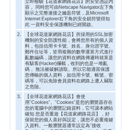
立即檢驗【花道家網路花店】的安全憑証內
容 。同時您可由Netscape Navigator左下角
顯示之完整連接之鑰匙符號，及Microsoft
Internet Explorer右下角的安全鎖符號得知
此 一資料安全保護機制已經開啟。
2.
【全球花道家網路花店】所採用的SSL加密
機制的安全防護性能，會將您所有的個人資
料，包括信用卡卡號、姓名、身分證字號、
郵件住址等，皆用複雜的數學運算方式進行
亂數編碼，讓您的資料在網路傳遞時就算是
有駭客(Hacker)攔截，收到的也是一堆亂
碼， 無法被破解讀取。所以它能適當保護
您傳輸的個人資料，如信用卡號、帳號、密
碼等，可以免除會員資料在網路上遭人竊取
之危險。
3.
【全球花道家網路花店】會使
用"Cookies"。"Cookies"是您的瀏覽器存在
您的電腦中的瀏覽記錄資料，它可讓本網站
確知 您是否重遊【花道家網路花店】，好
保留您的個人喜好與設定，讓您不必重複鍵
入資料。一般瀏覽器通常設定為"接收