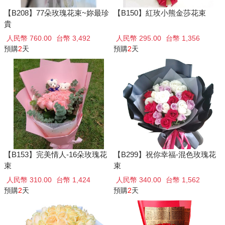
【B208】77朵玫瑰花束~妳最珍
【B150】紅玫小熊金莎花束
貴
人民幣 760.00
台幣 3,492
人民幣 295.00
台幣 1,356
預購
2
天
預購
2
天
【B153】完美情人-16朵玫瑰花
【B299】祝你幸福-混色玫瑰花
束
束
人民幣 310.00
台幣 1,424
人民幣 340.00
台幣 1,562
預購
2
天
預購
2
天