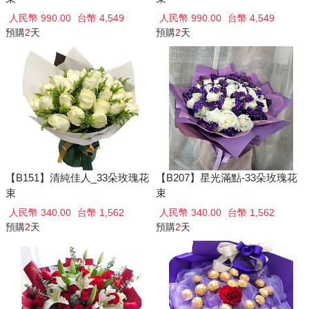
人民幣 990.00
台幣 4,549
人民幣 990.00
台幣 4,549
預購
2
天
預購
2
天
【B151】清純佳人_33朵玫瑰花
【B207】星光滿點-33朵玫瑰花
束
束
人民幣 340.00
台幣 1,562
人民幣 340.00
台幣 1,562
預購
2
天
預購
2
天