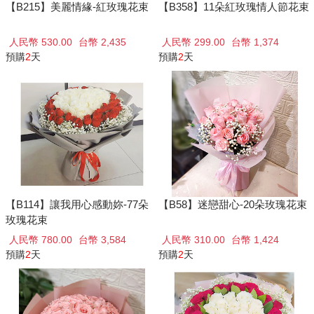
【B215】美麗情緣-紅玫瑰花束
【B358】11朵紅玫瑰情人節花束
人民幣 530.00
台幣 2,435
人民幣 299.00
台幣 1,374
預購
2
天
預購
2
天
【B114】讓我用心感動妳-77朵
【B58】迷戀甜心-20朵玫瑰花束
玫瑰花束
人民幣 780.00
台幣 3,584
人民幣 310.00
台幣 1,424
預購
2
天
預購
2
天