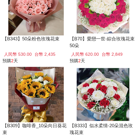
【B343】50朵粉色玫瑰花束
【B70】愛戀一世-綜合玫瑰花束
50朵
人民幣 530.00
台幣 2,435
人民幣 620.00
台幣 2,849
預購
2
天
預購
2
天
【B309】咖啡香_10朵向日葵花
【B333】似水柔情-20朵混色玫
束
瑰花束