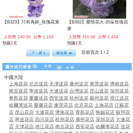
【B323】只有為妳_玫瑰花束
【B302】愛情花火-20朵玫瑰花
束
人民幣 240.00
台幣 1,103
人民幣 310.00
台幣 1,424
預購
2
天
預購
2
天
目前頁次 1 / 2
中國大陸
上海送花
北京送花
天津送花
廣州送花
東莞送花
濟南送花
南京送花
寧波送花
大連送花
台灣送花
昆山送花
深圳送花
青島送花
重慶送花
西安送花
杭州送花
蘇州送花
浙江送花
哈爾濱送花
重慶花店
東莞花店
北京花店
上海花店
江蘇花
店
昆山花店
大連花店
濟南花店
青島花店
無錫花店
蘇州花
店
寧波花店
四川花店
杭州花店
廣州花店
深圳花店
大連花
店
天津花店
浙江花店
南京花店
西安花店
哈爾濱花店
送花