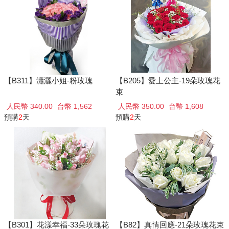
【B311】瀟灑小姐-粉玫瑰
【B205】愛上公主-19朵玫瑰花
束
人民幣 340.00
台幣 1,562
人民幣 350.00
台幣 1,608
預購
2
天
預購
2
天
【B301】花漾幸福-33朵玫瑰花
【B82】真情回應-21朵玫瑰花束