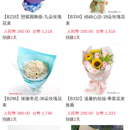
【B218】戀紫圓舞曲-九朵玫瑰
【B334】綿綿心語-18朵玫瑰花
花束
束
人民幣 265.00
台幣 1,218
人民幣 330.00
台幣 1,516
預購
2
天
預購
2
天
【B296】璀璨蒂尼-36朵玫瑰花
【B332】溫馨的祝福-畢業花束
束
推薦
人民幣 380.00
台幣 1,746
人民幣 290.00
台幣 1,333
預購
2
天
預購
2
天