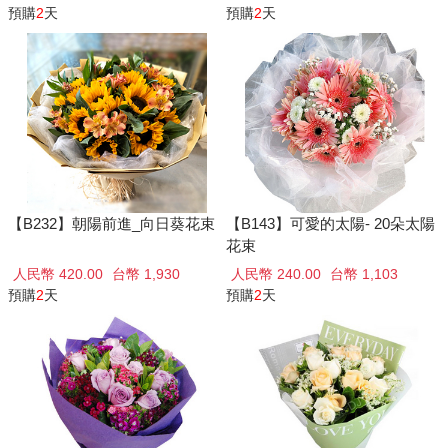
預購
2
天
預購
2
天
【B232】朝陽前進_向日葵花束
【B143】可愛的太陽- 20朵太陽
花束
人民幣 420.00
台幣 1,930
人民幣 240.00
台幣 1,103
預購
2
天
預購
2
天