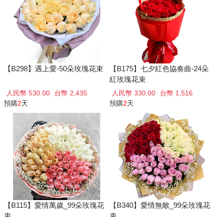
【B298】遇上愛-50朵玫瑰花束
【B175】七夕紅色協奏曲-24朵
紅玫瑰花束
人民幣 530.00
台幣 2,435
人民幣 330.00
台幣 1,516
預購
2
天
預購
2
天
【B115】愛情萬歲_99朵玫瑰花
【B340】愛情無敵_99朵玫瑰花
束
束