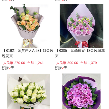
【B162】氣質佳人AI581-11朵玫
【B305】紫華盛宴-18朵玫瑰花
瑰花束
束
人民幣 270.00
台幣 1,241
人民幣 300.00
台幣 1,379
預購
2
天
預購
2
天