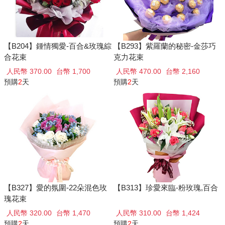
【B204】鍾情獨愛-百合&玫瑰綜
【B293】紫羅蘭的秘密-金莎巧
合花束
克力花束
人民幣 370.00
台幣 1,700
人民幣 470.00
台幣 2,160
預購
2
天
預購
2
天
【B327】愛的氛圍-22朵混色玫
【B313】珍愛來臨-粉玫瑰,百合
瑰花束
人民幣 320.00
台幣 1,470
人民幣 310.00
台幣 1,424
預購
2
天
預購
2
天