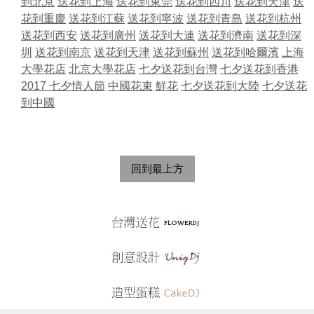
到北京
送花到上海
送花到東莞
送花到四川
送花到天津
送
花到重慶
送花到江蘇
送花到寧波
送花到青島
送花到杭州
送花到西安
送花到廣州
送花到大連
送花到濟南
送花到深
圳
送花到南京
送花到天津
送花到蘇州
送花到哈爾濱
上海
大學花店
北京大學花店
七夕送花到台灣
七夕送花到香港
2017 七夕情人節
中國花束
鮮花
七夕送花到大陸
七夕送花
到中國
回到最上方