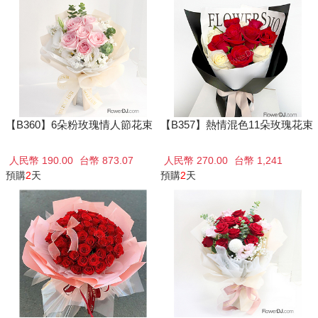
【B360】6朵粉玫瑰情人節花束
【B357】熱情混色11朵玫瑰花束
人民幣 190.00
台幣 873.07
人民幣 270.00
台幣 1,241
預購
2
天
預購
2
天