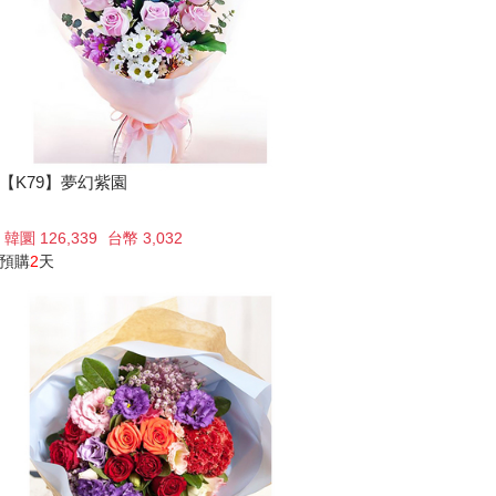
【K79】夢幻紫園
韓圜 126,339
台幣 3,032
預購
2
天