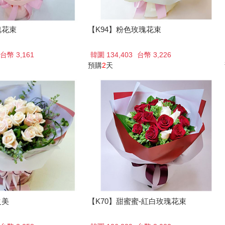
瑰花束
【K94】粉色玫瑰花束
台幣 3,161
韓圜 134,403
台幣 3,226
預購
2
天
之美
【K70】甜蜜蜜-紅白玫瑰花束