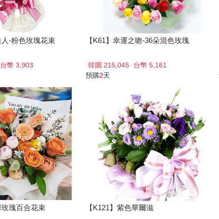
佳人-粉色玫瑰花束
【K61】幸運之吻-36朵混色玫瑰
台幣 3,903
韓圜 215,045
台幣 5,161
預購
2
天
馨玫瑰百合花束
【K121】紫色華爾滋