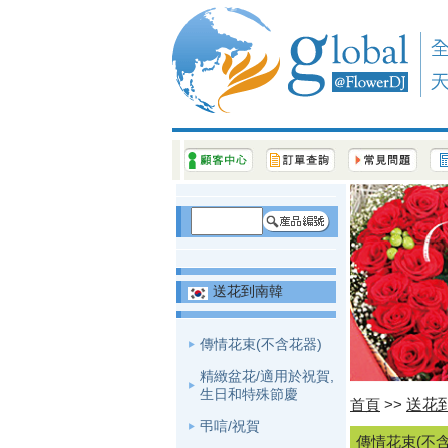
送花到南韓
傳情花束(不含花器)
精緻盆花/適用於祝賀,
生日和特殊節慶
送花
首頁
>>
弔唁/祝賀
傳情花束(不含