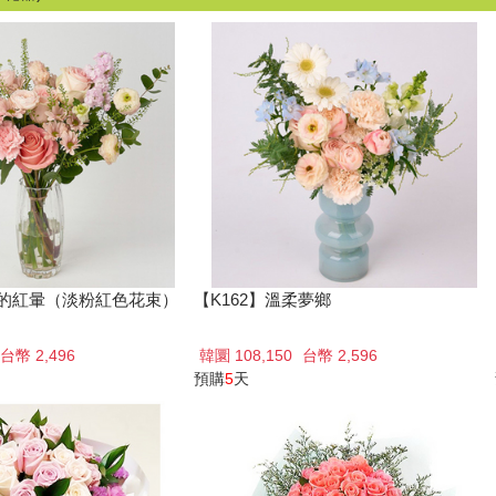
澀的紅暈（淡粉紅色花束）
【K162】溫柔夢鄉
台幣 2,496
韓圜 108,150
台幣 2,596
預購
5
天