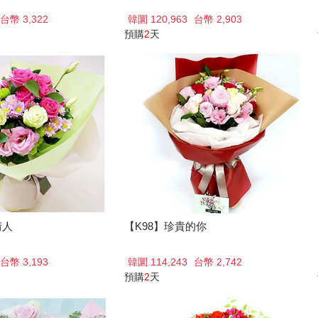
台幣 3,322
韓圜 120,963
台幣 2,903
預購
2
天
情人
【K98】珍貴的你
台幣 3,193
韓圜 114,243
台幣 2,742
預購
2
天