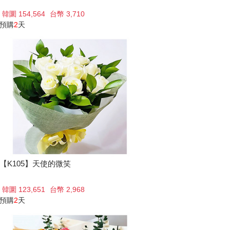
韓圜 154,564
台幣 3,710
預購
2
天
【K105】天使的微笑
韓圜 123,651
台幣 2,968
預購
2
天