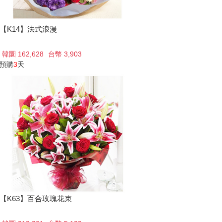
【K14】法式浪漫
韓圜 162,628
台幣 3,903
預購
3
天
【K63】百合玫瑰花束