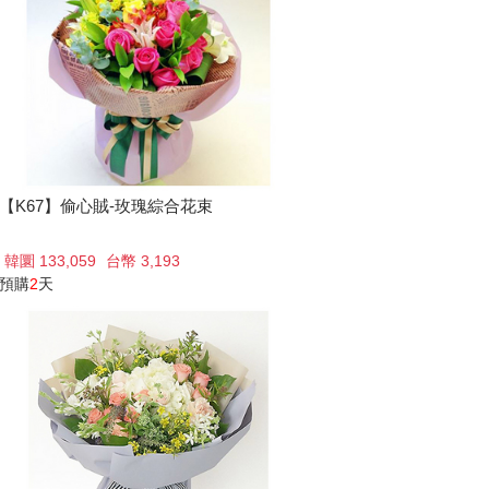
【K67】偷心賊-玫瑰綜合花束
韓圜 133,059
台幣 3,193
預購
2
天