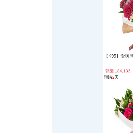
【K95】愛與
韓圜 184,133
預購
2
天