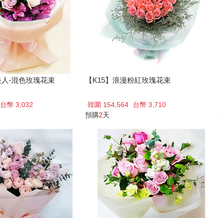
美人-混色玫瑰花束
【K15】浪漫粉紅玫瑰花束
台幣 3,032
韓圜 154,564
台幣 3,710
預購
2
天