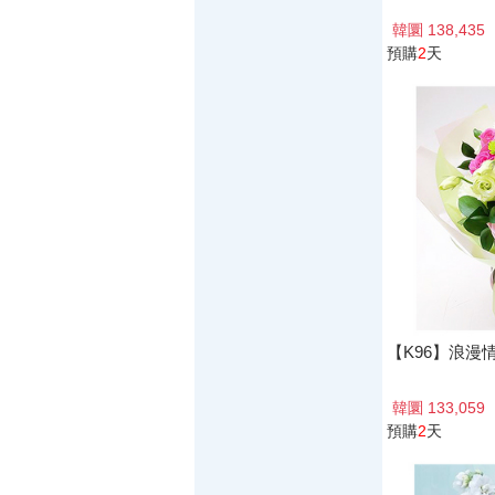
韓圜 138,435
預購
2
天
【K96】浪漫
韓圜 133,059
預購
2
天