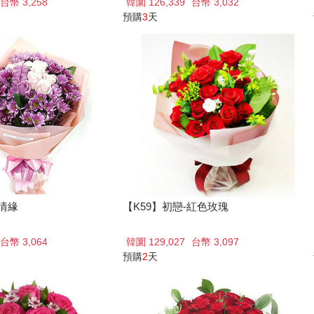
台幣 3,258
韓圜 126,339
台幣 3,032
預購
3
天
色情緣
【K59】初戀-紅色玫瑰
台幣 3,064
韓圜 129,027
台幣 3,097
預購
2
天