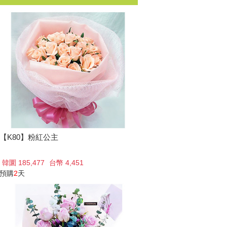
【K80】粉紅公主
韓圜 185,477
台幣 4,451
預購
2
天