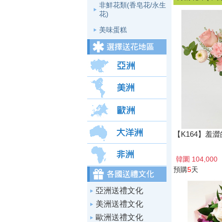
非鮮花類(香皂花/永生
花)
美味蛋糕
【K164】羞
韓圜 104,000
預購
5
天
亞洲送禮文化
美洲送禮文化
歐洲送禮文化