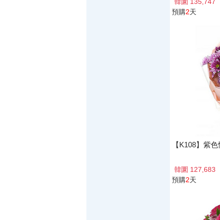
韓圜 135,747
預購
2
天
【K108】紫
韓圜 127,683
預購
2
天