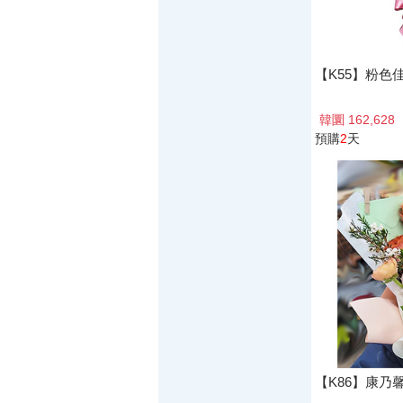
【K55】粉色
韓圜 162,628
預購
2
天
【K86】康乃