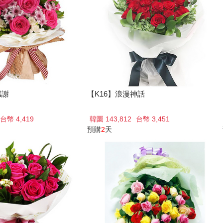
感謝
【K16】浪漫神話
台幣 4,419
韓圜 143,812
台幣 3,451
預購
2
天