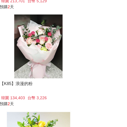
韓圜 213,701
台幣 5,129
預購
2
天
【K85】浪漫的粉
韓圜 134,403
台幣 3,226
預購
2
天