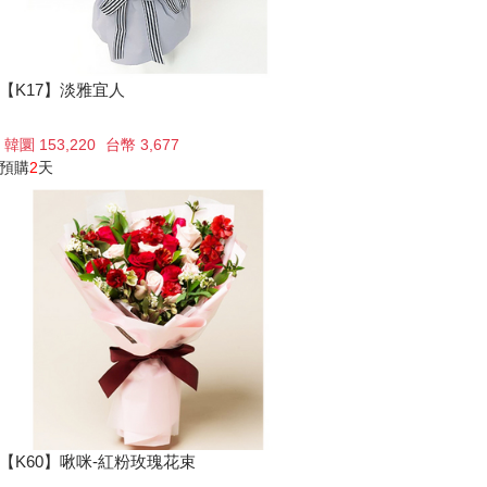
【K17】淡雅宜人
韓圜 153,220
台幣 3,677
預購
2
天
【K60】啾咪-紅粉玫瑰花束