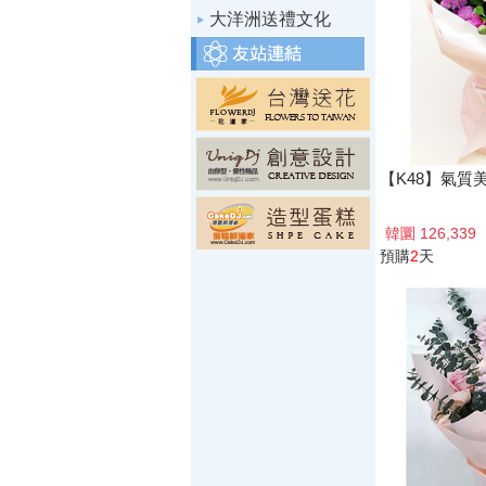
大洋洲送禮文化
【K48】氣質
韓圜 126,339
預購
2
天