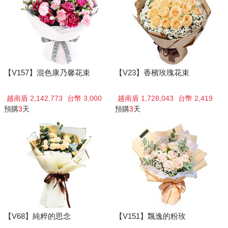
【V157】混色康乃馨花束
【V23】香檳玫瑰花束
越南盾 2,142,773
台幣 3,000
越南盾 1,728,043
台幣 2,419
預購
3
天
預購
3
天
【V68】純粹的思念
【V151】飄逸的粉玫