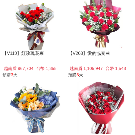
【V119】紅玫瑰花束
【V263】愛的協奏曲
越南盾 967,704
台幣 1,355
越南盾 1,105,947
台幣 1,548
預購
3
天
預購
3
天