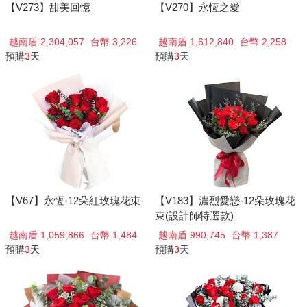
【V273】甜美回憶
【V270】永恆之愛
越南盾 2,304,057
台幣 3,226
越南盾 1,612,840
台幣 2,258
預購
3
天
預購
3
天
【V67】永恆-12朵紅玫瑰花束
【V183】濃烈愛戀-12朵玫瑰花
束(設計師特選款)
越南盾 1,059,866
台幣 1,484
越南盾 990,745
台幣 1,387
預購
3
天
預購
3
天