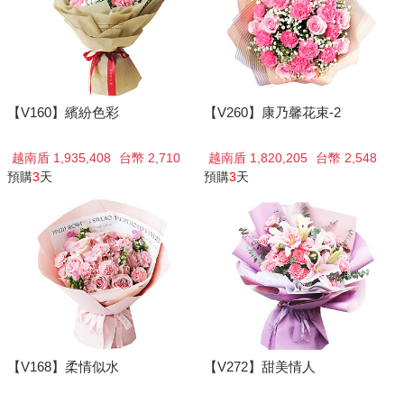
【V160】繽紛色彩
【V260】康乃馨花束-2
越南盾 1,935,408
台幣 2,710
越南盾 1,820,205
台幣 2,548
預購
3
天
預購
3
天
【V168】柔情似水
【V272】甜美情人