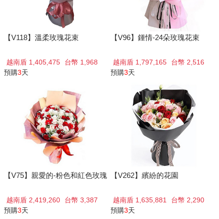
【V118】溫柔玫瑰花束
【V96】鍾情-24朵玫瑰花束
越南盾 1,405,475
台幣 1,968
越南盾 1,797,165
台幣 2,516
預購
3
天
預購
3
天
【V75】親愛的-粉色和紅色玫瑰
【V262】繽紛的花園
越南盾 2,419,260
台幣 3,387
越南盾 1,635,881
台幣 2,290
預購
3
天
預購
3
天