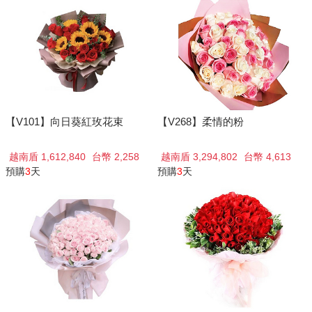
【V101】向日葵紅玫花束
【V268】柔情的粉
越南盾 1,612,840
台幣 2,258
越南盾 3,294,802
台幣 4,613
預購
3
天
預購
3
天