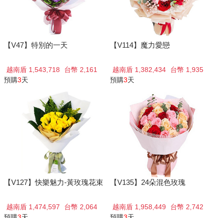
【V47】特別的一天
【V114】魔力愛戀
越南盾 1,543,718
台幣 2,161
越南盾 1,382,434
台幣 1,935
預購
3
天
預購
3
天
【V127】快樂魅力-黃玫瑰花束
【V135】24朵混色玫瑰
越南盾 1,474,597
台幣 2,064
越南盾 1,958,449
台幣 2,742
預購
3
天
預購
3
天