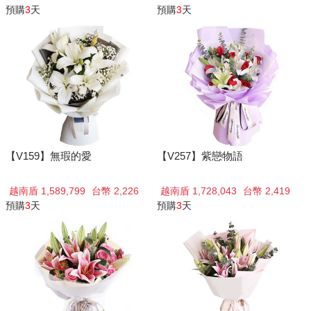
預購
3
天
預購
3
天
【V159】無瑕的愛
【V257】紫戀物語
越南盾 1,589,799
台幣 2,226
越南盾 1,728,043
台幣 2,419
預購
3
天
預購
3
天