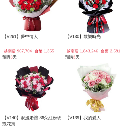
【V261】夢中情人
【V130】歡樂時光
越南盾 967,704
台幣 1,355
越南盾 1,843,246
台幣 2,581
預購
3
天
預購
3
天
【V140】浪漫婚禮-36朵紅粉玫
【V139】我的愛人
瑰花束