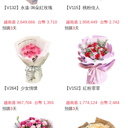
【V132】永遠-36朵紅玫瑰
【V115】桃粉佳人
越南盾 2,649,666
台幣 3,710
越南盾 1,958,449
台幣 2,742
預購
3
天
預購
3
天
【V264】少女情懷
【V152】紅粉霏霏
越南盾 967,704
台幣 1,355
越南盾 1,774,124
台幣 2,484
預購
3
天
預購
3
天