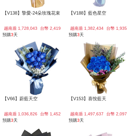
【V138】摯愛-24朵玫瑰花束
【V188】藍色星空
越南盾 1,728,043
台幣 2,419
越南盾 1,382,434
台幣 1,935
預購
3
天
預購
3
天
【V66】蔚藍天空
【V153】喜悅藍天
越南盾 1,036,826
台幣 1,452
越南盾 1,497,637
台幣 2,097
預購
3
天
預購
3
天