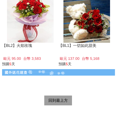
【BL2】火焰玫瑰
【BL1】一切如此甜美
歐元 95.00
台幣 3,583
歐元 137.00
台幣 5,168
預購
5
天
預購
5
天
回到最上方