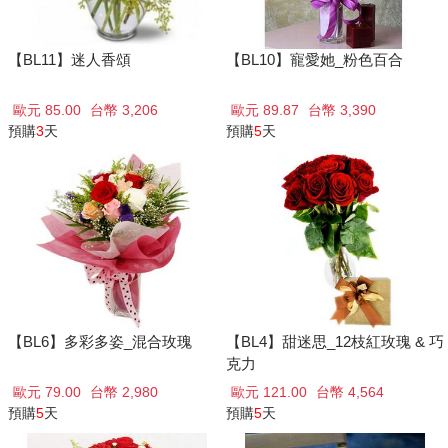
【BL11】迷人香頌
【BL10】寵愛她_粉色百合
歐元 85.00
台幣 3,206
歐元 89.87
台幣 3,390
預購
3
天
預購
5
天
【BL6】多彩多姿_混合玫瑰
【BL4】甜迷思_12枝紅玫瑰 & 巧
克力
歐元 79.00
台幣 2,980
歐元 121.00
台幣 4,564
預購
5
天
預購
5
天