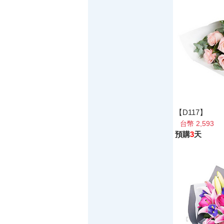
【D117】
台幣 2,593
預購
3
天