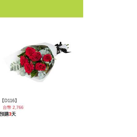
【D116】
台幣 2,766
預購
3
天