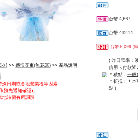
台幣 4,667
台幣 432.14
台幣 5,099
( 昨日匯率：澳幣 
器)
>>
傳情花束(無花器)
>> 產品說明
信用卡付款皆以
＊積點：
一般
＊折抵：＊本商品
特殊日期或各地營業稅等因素，
點 )
(預先通知確認)。
當地時價有所調漲