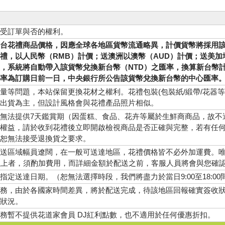
受訂單與否的權利。
台花禮商品價格，因應全球各地區貨幣流通略異，計價貨幣將採用
禮，以人民幣（RMB）計價；送澳洲以澳幣（AUD）計價；送美加
，系統將自動帶入該貨幣兌換新台幣（NTD）之匯率，換算新台幣
率為訂購日前一日，中央銀行所公告該貨幣兌換新台幣的中心匯率
量等問題，本站保留更換花材之權利。花禮包裝(包裝紙/緞帶/花器
出貨為主，但設計風格會與花禮產品照片相似。
無法提供7天鑑賞期（因蛋糕、食品、花卉等屬於生鮮商商品，故不
權益，請於收到花禮後立即開啟檢視商品是否正確與完整，若有任
恕無法接受退換貨之要求。
送區域幅員遼闊，在一般可送達地區，花禮價格皆不必外加運費。
以上者，須酌加費用，而詳細金額於配送之前，客服人員將會與您確
指定送達日期。（恕無法選擇時段，我們將盡力於當日9:00至18:00
務，由於各國家時間差異，將於配送完成，待該地區回報確實簽收
狀況。
務暫不提供花道家會員 DJ紅利點數，也不適用於任何優惠折扣。