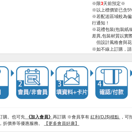
※限
3
天前預定※
※以上標價皆已含5
※若配送區域較為偏
行通知！
※花禮包裝(包裝紙/
差異,包裝材質以實際
但設計風格會與花
※如不線上訂購，
訂購。也可先
《加入會員》
再訂購 ※會員享有
紅利(DJ$)積點
，可
，折價券等優惠服務。
【更多會員好康】