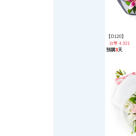
【D120】
台幣 4,321
預購
3
天