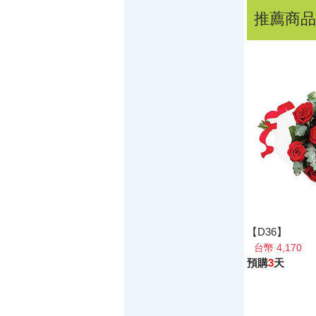
推薦商品
【D36】
台幣 4,170
預購
3
天