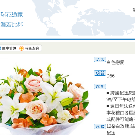
白色戀愛
D56
■ 跨國配送
9點至下午6
■ 週日無法送
本花禮由各區
或配件可能略
12朵白玫瑰,
配送.