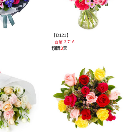
【D121】
台幣 3,716
預購
3
天