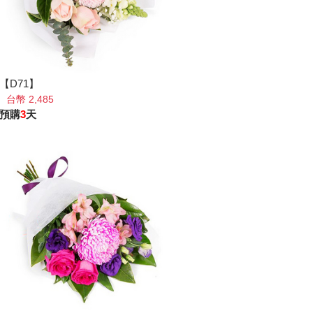
【D71】
台幣 2,485
預購
3
天