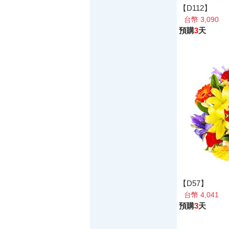
【D112】
台幣 3,090
預購
3
天
【D57】
台幣 4,041
預購
3
天