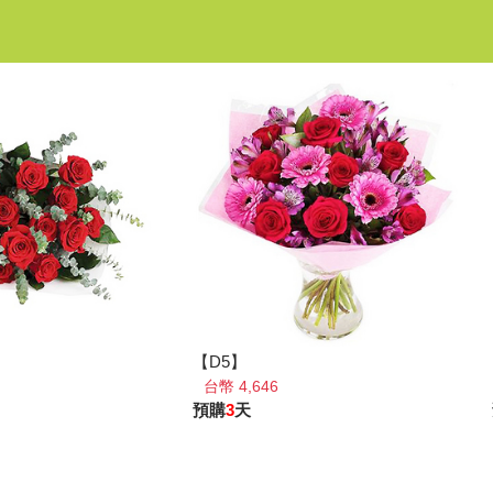
【D5】
台幣 4,646
預購
3
天