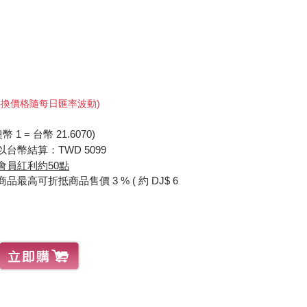
 (轉換價格隨每日匯率波動)
1 = 台幣 21.6070)
台幣結算：TWD 5099
會員紅利約50點
最高可折抵商品售價 3 % ( 約 DJ$ 6