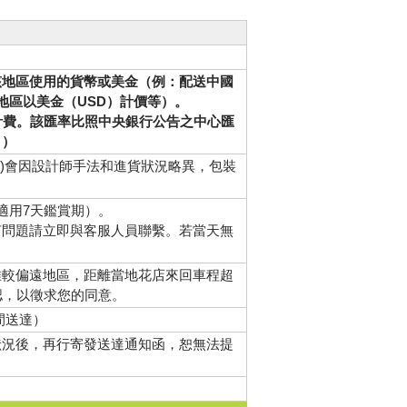
該地區使用的貨幣或美金（例：配送中國
地區以美金（USD）計價等）。
計費。該匯率比照中央銀行公告之中心匯
。）
等)會因設計師手法和進貨狀況略異，包裝
適用7天鑑賞期）。
何問題請立即與客服人員聯繫。若當天無
唯較偏遠地區，距離當地花店來回車程超
認，以徵求您的同意。
間送達）
狀況後，再行寄發送達通知函，恕無法提