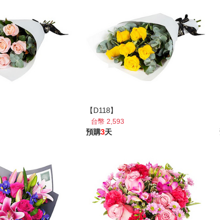
【D118】
台幣 2,593
預購
3
天