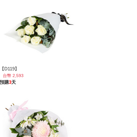
【D119】
台幣 2,593
預購
3
天