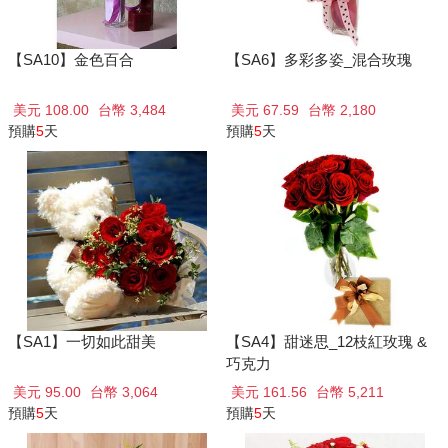
【SA10】金色百合
【SA6】多彩多姿_混合玫瑰
美元 108.00
台幣 3,484
美元 67.59
台幣 2,180
預購
5
天
預購
5
天
【SA1】一切如此甜美
【SA4】甜迷思_12枝紅玫瑰 &
巧克力
美元 95.00
台幣 3,064
美元 161.56
台幣 5,211
預購
5
天
預購
5
天