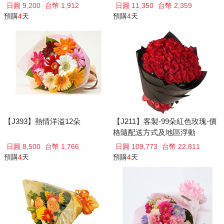
日圓 9,200
台幣 1,912
日圓 11,350
台幣 2,359
預購
4
天
預購
4
天
【J393】熱情洋溢12朵
【J211】客製-99朵紅色玫瑰-價
格隨配送方式及地區浮動
日圓 8,500
台幣 1,766
日圓 109,773
台幣 22,811
預購
4
天
預購
4
天