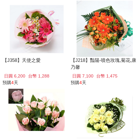
【J358】天使之愛
【J218】豔陽-噴色玫瑰,菊花,康
乃馨
日圓 6,200
台幣 1,288
日圓 7,100
台幣 1,475
預購
4
天
預購
4
天