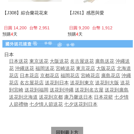
【J308】綜合蘭花花束
【J261】感恩與愛
日圓 14,200
台幣 2,951
日圓 9,200
台幣 1,912
預購
4
天
預購
4
天
日本
日本送花
東京送花
大阪送花
名古屋送花
廣島送花
沖繩送
花
沖繩送花
福岡送花
宮崎送花
東京花店
大阪花店
北海道
花店
日本花店
京都花店
福岡花店
宮崎花店
廣島花店
沖繩
花店
名古屋花店
送花到日本
送花到東京
送花到大阪
送花
到宮崎
送花到福岡
送花到沖繩
送花到名古屋
送花到廣島
送花到北海道
送花到京都
康乃馨送日本
日本花籃
七夕情
人節禮物
七夕情人節送花
七夕送花到日本
回到最上方