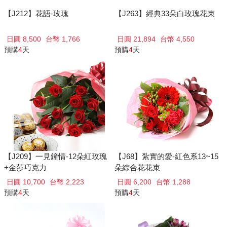
【J212】花語-玫瑰
【J263】經典33朵白玫瑰花束
日圓 8,500
台幣 1,766
日圓 21,894
台幣 4,550
預購
4
天
預購
4
天
【J209】一見鐘情-12朵紅玫瑰
【J68】紮實的愛-紅色系13~15
+金莎巧克力
朵綜合花花束
日圓 10,700
台幣 2,223
日圓 6,200
台幣 1,288
預購
4
天
預購
4
天