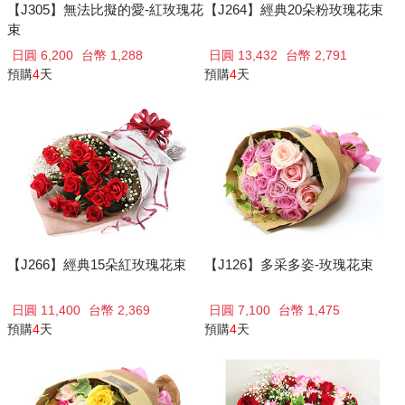
【J305】無法比擬的愛-紅玫瑰花
【J264】經典20朵粉玫瑰花束
束
日圓 6,200
台幣 1,288
日圓 13,432
台幣 2,791
預購
4
天
預購
4
天
【J266】經典15朵紅玫瑰花束
【J126】多采多姿-玫瑰花束
日圓 11,400
台幣 2,369
日圓 7,100
台幣 1,475
預購
4
天
預購
4
天