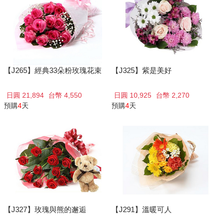
【J265】經典33朵粉玫瑰花束
【J325】紫是美好
日圓 21,894
台幣 4,550
日圓 10,925
台幣 2,270
預購
4
天
預購
4
天
【J327】玫瑰與熊的邂逅
【J291】溫暖可人