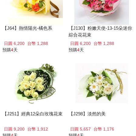
【J64】熱情陽光-橘色系
【J130】粉嫩天使-13-15朵迷你
綜合花花束
日圓 6,200
台幣 1,288
日圓 6,200
台幣 1,288
預購
4
天
預購
4
天
【J251】經典12朵白玫瑰花束
【J298】淡然的美
日圓 9,200
台幣 1,912
日圓 5,657
台幣 1,176
預購
4
天
預購
4
天