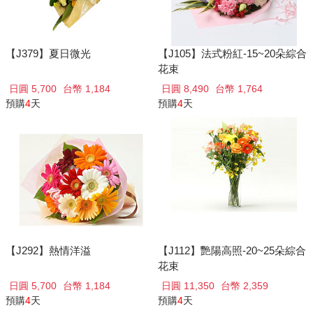
【J379】夏日微光
【J105】法式粉紅-15~20朵綜合
花束
日圓 5,700
台幣 1,184
日圓 8,490
台幣 1,764
預購
4
天
預購
4
天
【J292】熱情洋溢
【J112】艷陽高照-20~25朵綜合
花束
日圓 5,700
台幣 1,184
日圓 11,350
台幣 2,359
預購
4
天
預購
4
天