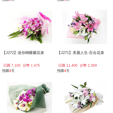
【J272】迷你蝴蝶蘭花束
【J271】美麗人生-百合花束
日圓 7,100
台幣 1,475
日圓 11,400
台幣 2,369
預購
4
天
預購
4
天