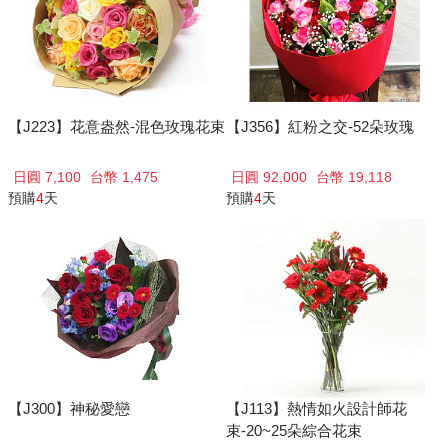
【J223】花意盎然-混色玫瑰花束
【J356】紅粉之交-52朵玫瑰
日圓 7,100
台幣 1,475
日圓 92,000
台幣 19,118
預購
4
天
預購
4
天
【J300】神秘愛戀
【J113】熱情如火設計師花
束-20~25朵綜合花束