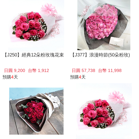
【J250】經典12朵粉玫瑰花束
【J377】浪漫時節(50朵粉玫)
日圓 9,200
台幣 1,912
日圓 57,738
台幣 11,998
預購
4
天
預購
4
天