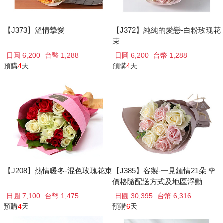
【J373】溫情摯愛
【J372】純純的愛戀-白粉玫瑰花
束
日圓 6,200
台幣 1,288
日圓 6,200
台幣 1,288
預購
4
天
預購
4
天
【J208】熱情暖冬-混色玫瑰花束
【J385】客製-一見鍾情21朵 🌹
價格隨配送方式及地區浮動
日圓 7,100
台幣 1,475
日圓 30,395
台幣 6,316
預購
4
天
預購
6
天