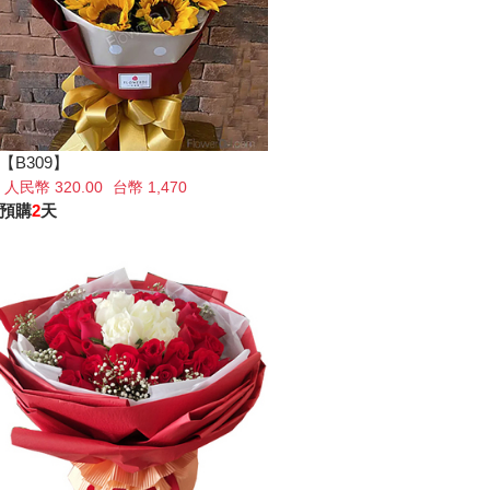
【B309】
人民幣 320.00
台幣 1,470
預購
2
天