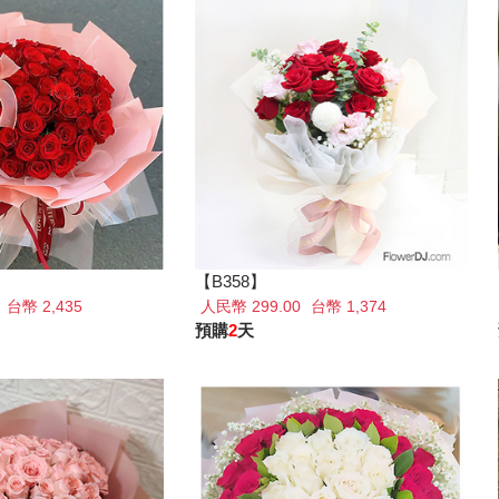
【B358】
0
台幣 2,435
人民幣 299.00
台幣 1,374
預購
2
天