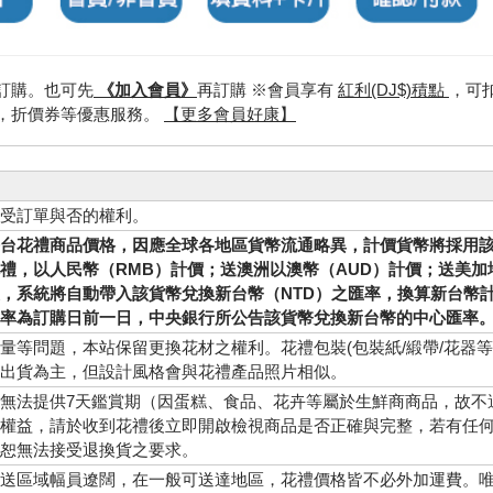
訂購。也可先
《加入會員》
再訂購 ※會員享有
紅利(DJ$)積點
，可
，折價券等優惠服務。
【更多會員好康】
受訂單與否的權利。
台花禮商品價格，因應全球各地區貨幣流通略異，計價貨幣將採用
禮，以人民幣（RMB）計價；送澳洲以澳幣（AUD）計價；送美加
，系統將自動帶入該貨幣兌換新台幣（NTD）之匯率，換算新台幣
率為訂購日前一日，中央銀行所公告該貨幣兌換新台幣的中心匯率
量等問題，本站保留更換花材之權利。花禮包裝(包裝紙/緞帶/花器
出貨為主，但設計風格會與花禮產品照片相似。
無法提供7天鑑賞期（因蛋糕、食品、花卉等屬於生鮮商商品，故不
權益，請於收到花禮後立即開啟檢視商品是否正確與完整，若有任
恕無法接受退換貨之要求。
送區域幅員遼闊，在一般可送達地區，花禮價格皆不必外加運費。