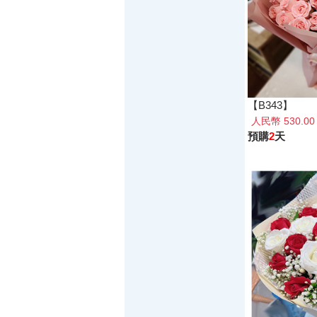
【B343】
人民幣 530.0
預購
2
天