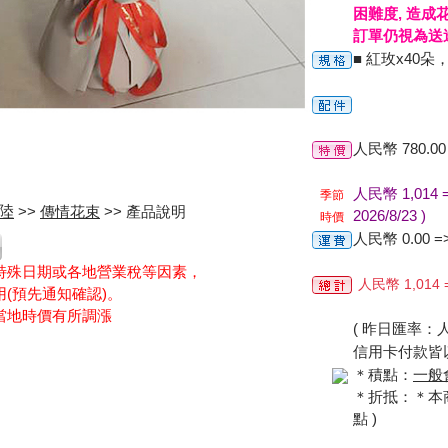
困難度, 造成
訂單仍視為送
■ 紅玫x40
人民幣 780.00 
人民幣 1,014 
季節
陸
>>
傳情花束
>> 產品說明
2026/8/23 )
時價
人民幣 0.00 =
特殊日期或各地營業稅等因素，
人民幣 1,014
(預先通知確認)。
當地時價有所調漲
( 昨日匯率：人民
信用卡付款皆以
＊積點：
一般
＊折抵：＊本商品
點 )