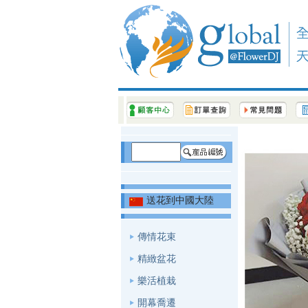
送花到中國大陸
傳情花束
精緻盆花
樂活植栽
開幕喬遷