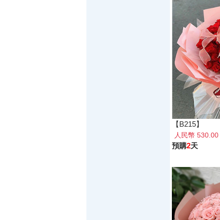
【B215】
人民幣 530.0
預購
2
天