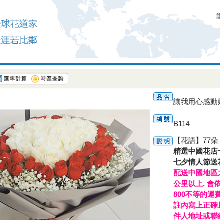
讓我用心感動妳
B114
【花語】77
精選中國花店
七夕情人節送
配送中國地區之
公里以上, 會
800不等的運
註內寫上正確且
件人地址或聯