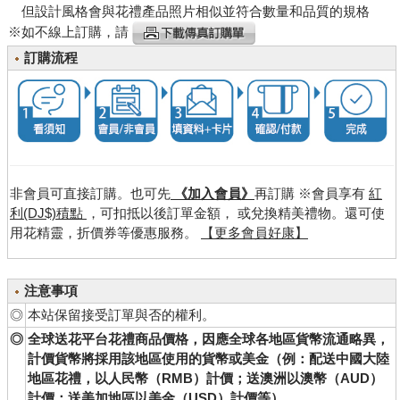
但設計風格會與花禮產品照片相似並符合數量和品質的規格
※如不線上訂購，請
訂購流程
非會員可直接訂購。也可先
《加入會員》
再訂購 ※會員享有
紅
利(DJ$)積點
，可扣抵以後訂單金額， 或兌換精美禮物。還可使
用花精靈，折價券等優惠服務。
【更多會員好康】
注意事項
◎
本站保留接受訂單與否的權利。
◎
全球送花平台花禮商品價格，因應全球各地區貨幣流通略異，
計價貨幣將採用該地區使用的貨幣或美金（例：配送中國大陸
地區花禮，以人民幣（RMB）計價；送澳洲以澳幣（AUD）
計價；送美加地區以美金（USD）計價等）。