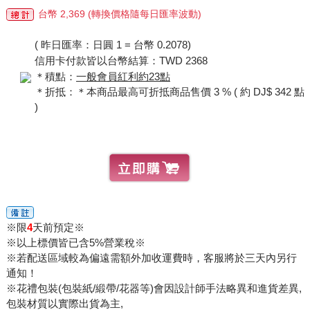
台幣 2,369 (轉換價格隨每日匯率波動)
( 昨日匯率：日圓 1 = 台幣 0.2078)
信用卡付款皆以台幣結算：TWD 2368
＊積點：
一般會員紅利約23點
＊折抵：＊本商品最高可折抵商品售價 3 % ( 約 DJ$ 342 點
)
※限
4
天前預定※
※以上標價皆已含5%營業稅※
※若配送區域較為偏遠需額外加收運費時，客服將於三天內另行
通知！
※花禮包裝(包裝紙/緞帶/花器等)會因設計師手法略異和進貨差異,
包裝材質以實際出貨為主,