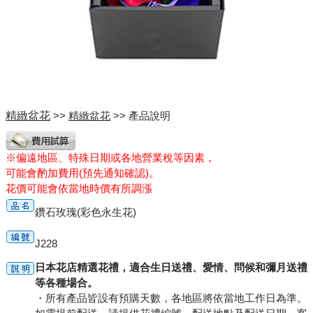
精緻盆花
>>
精緻盆花
>> 產品說明
※偏遠地區、特殊日期或各地營業稅等因素，
可能會酌加費用(預先通知確認)。
花價可能會依當地時價有所調漲
鑽石玫瑰(彩色永生花)
J228
日本花店精選花禮，適合生日送禮、愛情、問候和彌月送禮
等各種場合。
・所有產品皆設有預購天數，各地區將依當地工作日為準。