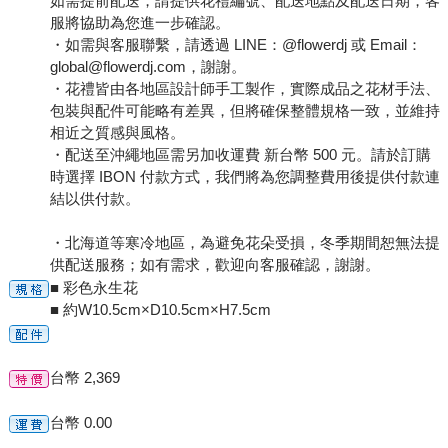
如需提前配送，請提供花禮編號、配送地點及配送日期，客
服將協助為您進一步確認。
・如需與客服聯繫，請透過 LINE：@flowerdj 或 Email：
global@flowerdj.com，謝謝。
・花禮皆由各地區設計師手工製作，實際成品之花材手法、
包裝與配件可能略有差異，但將確保整體規格一致，並維持
相近之質感與風格。
・配送至沖繩地區需另加收運費 新台幣 500 元。請於訂購
時選擇 IBON 付款方式，我們將為您調整費用後提供付款連
結以供付款。
・北海道等寒冷地區，為避免花朵受損，冬季期間恕無法提
供配送服務；如有需求，歡迎向客服確認，謝謝。
■ 彩色永生花
■ 約W10.5cm×D10.5cm×H7.5cm
台幣 2,369
台幣 0.00