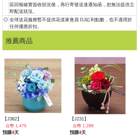
區回報確實簽收狀況後，再行寄發送達通知函，恕無法提供立
即配送狀況。
◎
全球送花服務暫不提供花道家會員 DJ紅利點數，也不適用於
任何優惠折扣。
推薦商品
【J382】
【J231】
台幣 1,475
台幣 1,288
預購
4
天
預購
4
天