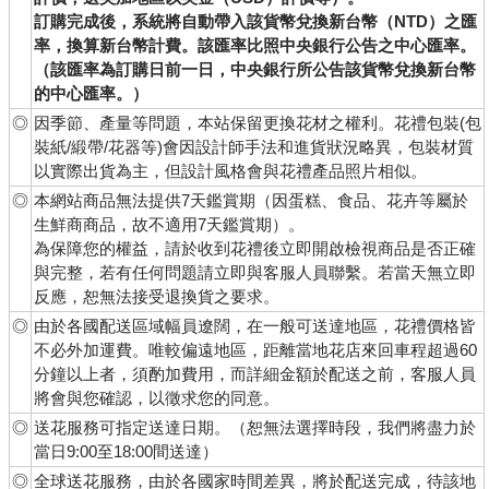
訂購完成後，系統將自動帶入該貨幣兌換新台幣（NTD）之匯
率，換算新台幣計費。該匯率比照中央銀行公告之中心匯率。
（該匯率為訂購日前一日，中央銀行所公告該貨幣兌換新台幣
的中心匯率。）
◎
因季節、產量等問題，本站保留更換花材之權利。花禮包裝(包
裝紙/緞帶/花器等)會因設計師手法和進貨狀況略異，包裝材質
以實際出貨為主，但設計風格會與花禮產品照片相似。
◎
本網站商品無法提供7天鑑賞期（因蛋糕、食品、花卉等屬於
生鮮商商品，故不適用7天鑑賞期）。
為保障您的權益，請於收到花禮後立即開啟檢視商品是否正確
與完整，若有任何問題請立即與客服人員聯繫。若當天無立即
反應，恕無法接受退換貨之要求。
◎
由於各國配送區域幅員遼闊，在一般可送達地區，花禮價格皆
不必外加運費。唯較偏遠地區，距離當地花店來回車程超過60
分鐘以上者，須酌加費用，而詳細金額於配送之前，客服人員
將會與您確認，以徵求您的同意。
◎
送花服務可指定送達日期。（恕無法選擇時段，我們將盡力於
當日9:00至18:00間送達）
◎
全球送花服務，由於各國家時間差異，將於配送完成，待該地