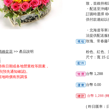
致，並維持相
・配送至沖繩地
訂購時選擇 I
供付款連結以
・北海道等寒
法提供配送服
玫瑰、常春藤
精緻盆花
>> 產品說明
粉色、紅色、
尺寸：寬 15 公
特殊日期或各地營業稅等因素，
(預先通知確認)。
台幣 1,288
當地時價有所調漲
台幣 0.00
台幣 1,288
( 昨日匯率：日圓 