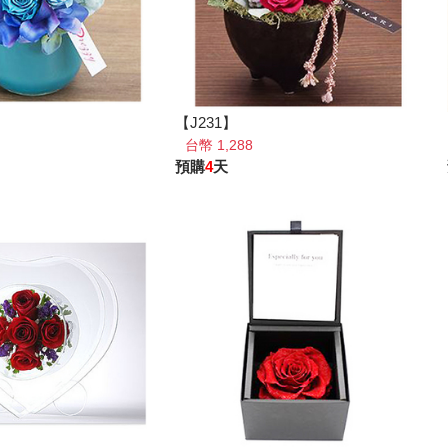
【J231】
台幣 1,288
預購
4
天