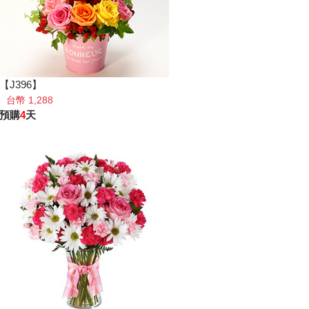
【J396】
台幣 1,288
預購
4
天