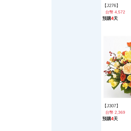
【J276】
台幣 4,572
預購
4
天
【J307】
台幣 2,369
預購
4
天