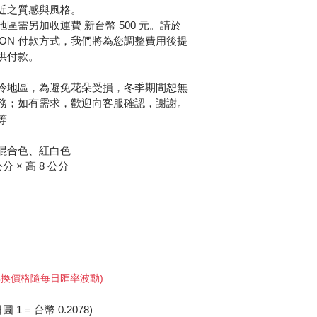
近之質感與風格。
區需另加收運費 新台幣 500 元。請於
BON 付款方式，我們將為您調整費用後提
供付款。
冷地區，為避免花朵受損，冬季期間恕無
務；如有需求，歡迎向客服確認，謝謝。
等
混合色、紅白色
分 × 高 8 公分
 (轉換價格隨每日匯率波動)
1 = 台幣 0.2078)