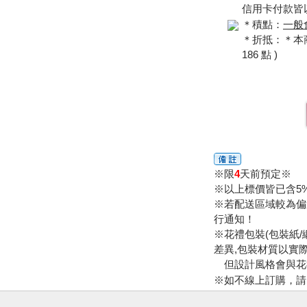
信用卡付款皆以
＊積點：
一般
＊折抵：＊本商品
186 點 )
※限
4
天前預定※
※以上標價皆已含5
※若配送區域較為偏
行通知！
※花禮包裝(包裝紙/
差異,包裝材質以實際
但設計風格會與花
※如不線上訂購，