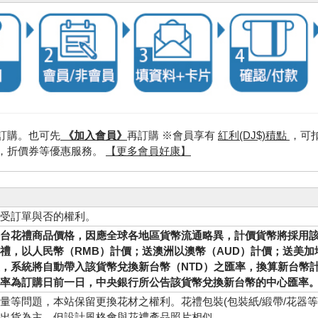
訂購。也可先
《加入會員》
再訂購 ※會員享有
紅利(DJ$)積點
，可
，折價券等優惠服務。
【更多會員好康】
受訂單與否的權利。
台花禮商品價格，因應全球各地區貨幣流通略異，計價貨幣將採用
禮，以人民幣（RMB）計價；送澳洲以澳幣（AUD）計價；送美加
，系統將自動帶入該貨幣兌換新台幣（NTD）之匯率，換算新台幣
率為訂購日前一日，中央銀行所公告該貨幣兌換新台幣的中心匯率
量等問題，本站保留更換花材之權利。花禮包裝(包裝紙/緞帶/花器
出貨為主，但設計風格會與花禮產品照片相似。