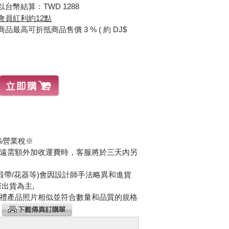
台幣結算：TWD 1288
會員紅利約12點
最高可折抵商品售價 3 % ( 約 DJ$
%營業稅※
遠需額外加收運費時，客服將於三天內另
緞帶/花器等)會因設計師手法略異和進貨
出貨為主,
禮產品照片相似並符合數量和品質的規格
請