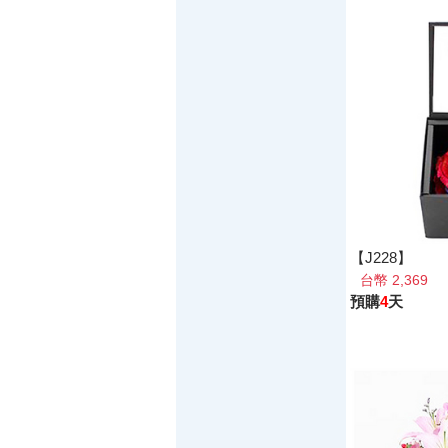
【J228】
台幣 2,369
預購
4
天