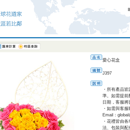
愛心花盒
J397
・所有產品皆
準。如需提前
日期，客服將
・如需與客服聯繫
Email：globa
・花禮皆由各
法、包裝與配