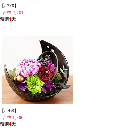
【J376】
台幣 2,961
預購
4
天
【J368】
台幣 1,766
預購
4
天