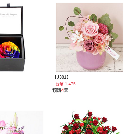
【J381】
台幣 1,475
預購
4
天