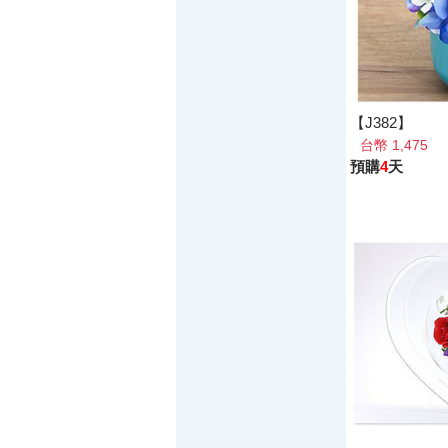
【J382】
台幣 1,475
預購
4
天