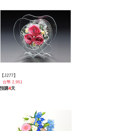
【J277】
台幣 2,951
預購
4
天