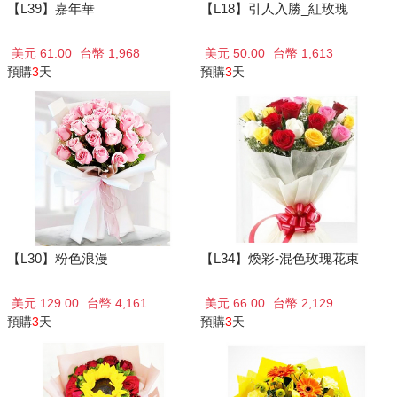
【L39】嘉年華
【L18】引人入勝_紅玫瑰
美元 61.00
台幣 1,968
美元 50.00
台幣 1,613
預購
3
天
預購
3
天
【L30】粉色浪漫
【L34】煥彩-混色玫瑰花束
美元 129.00
台幣 4,161
美元 66.00
台幣 2,129
預購
3
天
預購
3
天