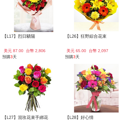
【L17】烈日驕陽
【L26】狂野綜合花束
美元 87.00
台幣 2,806
美元 65.00
台幣 2,097
預購
3
天
預購
3
天
【L27】混玫花束手綁花
【L28】好心情