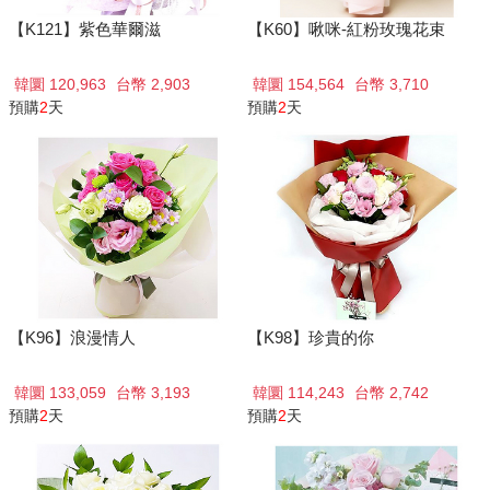
【K121】紫色華爾滋
【K60】啾咪-紅粉玫瑰花束
韓圜 120,963
台幣 2,903
韓圜 154,564
台幣 3,710
預購
2
天
預購
2
天
【K96】浪漫情人
【K98】珍貴的你
韓圜 133,059
台幣 3,193
韓圜 114,243
台幣 2,742
預購
2
天
預購
2
天