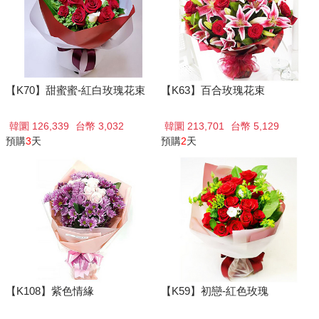
【K70】甜蜜蜜-紅白玫瑰花束
【K63】百合玫瑰花束
韓圜 126,339
台幣 3,032
韓圜 213,701
台幣 5,129
預購
3
天
預購
2
天
【K108】紫色情緣
【K59】初戀-紅色玫瑰