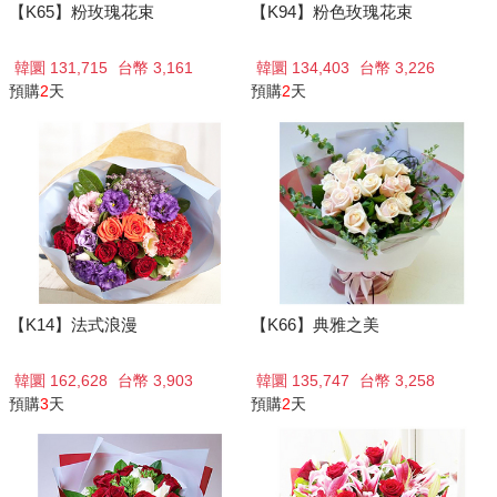
【K65】粉玫瑰花束
【K94】粉色玫瑰花束
韓圜 131,715
台幣 3,161
韓圜 134,403
台幣 3,226
預購
2
天
預購
2
天
【K14】法式浪漫
【K66】典雅之美
韓圜 162,628
台幣 3,903
韓圜 135,747
台幣 3,258
預購
3
天
預購
2
天