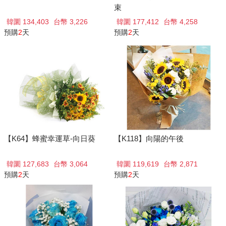
束
韓圜 134,403
台幣 3,226
韓圜 177,412
台幣 4,258
預購
2
天
預購
2
天
【K64】蜂蜜幸運草-向日葵
【K118】向陽的午後
韓圜 127,683
台幣 3,064
韓圜 119,619
台幣 2,871
預購
2
天
預購
2
天