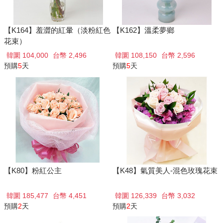
【K164】羞澀的紅暈（淡粉紅色
【K162】溫柔夢鄉
花束）
韓圜 104,000
台幣 2,496
韓圜 108,150
台幣 2,596
預購
5
天
預購
5
天
【K80】粉紅公主
【K48】氣質美人-混色玫瑰花束
韓圜 185,477
台幣 4,451
韓圜 126,339
台幣 3,032
預購
2
天
預購
2
天