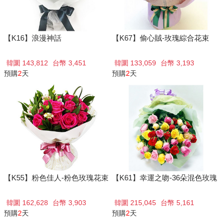
【K16】浪漫神話
【K67】偷心賊-玫瑰綜合花束
韓圜 143,812
台幣 3,451
韓圜 133,059
台幣 3,193
預購
2
天
預購
2
天
【K55】粉色佳人-粉色玫瑰花束
【K61】幸運之吻-36朵混色玫瑰
韓圜 162,628
台幣 3,903
韓圜 215,045
台幣 5,161
預購
2
天
預購
2
天