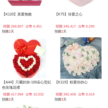
【K120】真愛無敵
【K75】珍愛之心
韓圜 268,807
台幣 6,451
韓圜 345,417
台幣 8,290
預購
2
天
預購
2
天
【A44】只屬於妳-100朵心型紅
【K119】粉愛你的心
色玫瑰花禮
韓圜 417,994
台幣 10,032
韓圜 392,458
台幣 9,419
預購
2
天
預購
3
天