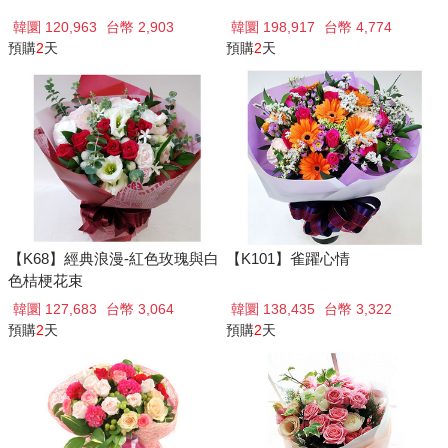
韓圜 120,963
台幣 2,903
韓圜 198,917
台幣 4,774
預購
2
天
預購
2
天
【K68】經典浪漫-紅色玫瑰與白
【K101】雀躍心情
色桔梗花束
韓圜 127,683
台幣 3,064
韓圜 138,435
台幣 3,322
預購
2
天
預購
2
天