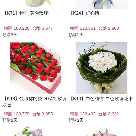
【K71】特別-黃色玫瑰
【K24】好心情
韓圜 153,220
台幣 3,677
韓圜 123,651
台幣 2,968
預購
2
天
預購
2
天
【K19】快遞你的愛-30朵紅玫瑰
【K13】白色純情-白色玫瑰花束
花盒
韓圜 139,779
台幣 3,355
韓圜 138,435
台幣 3,322
預購
2
天
預購
2
天