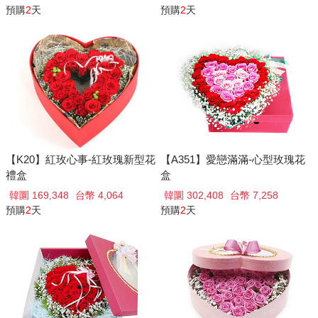
預購
2
天
預購
2
天
【K20】紅玫心事-紅玫瑰新型花
【A351】愛戀滿滿-心型玫瑰花
禮盒
盒
韓圜 169,348
台幣 4,064
韓圜 302,408
台幣 7,258
預購
2
天
預購
2
天