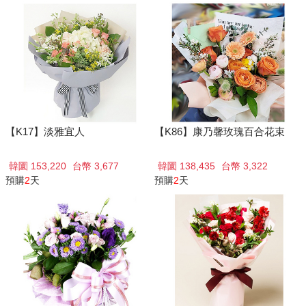
【K17】淡雅宜人
【K86】康乃馨玫瑰百合花束
韓圜 153,220
台幣 3,677
韓圜 138,435
台幣 3,322
預購
2
天
預購
2
天