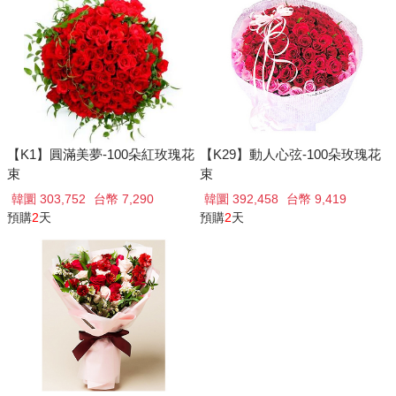
【K1】圓滿美夢-100朵紅玫瑰花
【K29】動人心弦-100朵玫瑰花
束
束
韓圜 303,752
台幣 7,290
韓圜 392,458
台幣 9,419
預購
2
天
預購
2
天