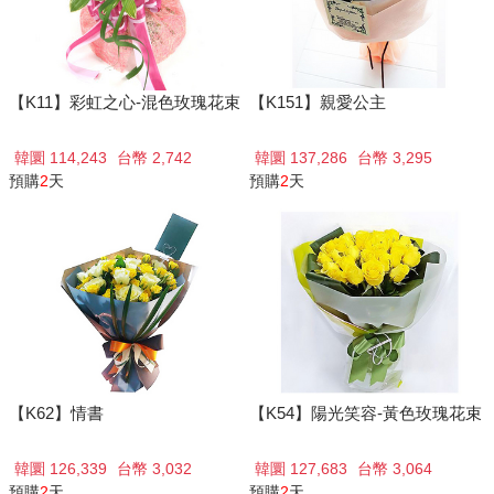
【K11】彩虹之心-混色玫瑰花束
【K151】親愛公主
韓圜 114,243
台幣 2,742
韓圜 137,286
台幣 3,295
預購
2
天
預購
2
天
【K62】情書
【K54】陽光笑容-黃色玫瑰花束
韓圜 126,339
台幣 3,032
韓圜 127,683
台幣 3,064
預購
2
天
預購
2
天