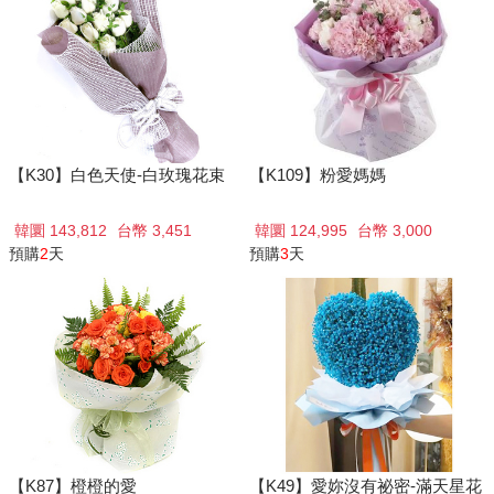
【K30】白色天使-白玫瑰花束
【K109】粉愛媽媽
韓圜 143,812
台幣 3,451
韓圜 124,995
台幣 3,000
預購
2
天
預購
3
天
【K87】橙橙的愛
【K49】愛妳沒有祕密-滿天星花