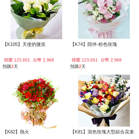
【K105】天使的微笑
【K74】陪伴-粉色玫瑰
韓圜 123,651
台幣 2,968
韓圜 123,651
台幣 2,968
預購
2
天
預購
2
天
【K82】熱火
【K81】混色玫瑰大型綜合花束