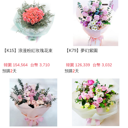
【K15】浪漫粉紅玫瑰花束
【K79】夢幻紫園
韓圜 154,564
台幣 3,710
韓圜 126,339
台幣 3,032
預購
2
天
預購
2
天