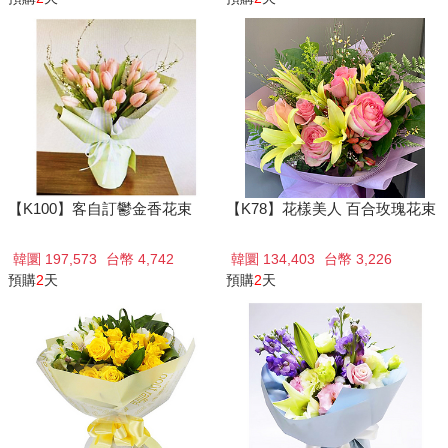
【K100】客自訂鬱金香花束
【K78】花樣美人 百合玫瑰花束
韓圜 197,573
台幣 4,742
韓圜 134,403
台幣 3,226
預購
2
天
預購
2
天